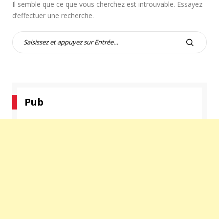
Il semble que ce que vous cherchez est introuvable. Essayez
d’effectuer une recherche.
R
e
R
c
E
h
C
e
H
r
E
c
Pub
R
h
C
e
H
p
E
o
R
u
r
: