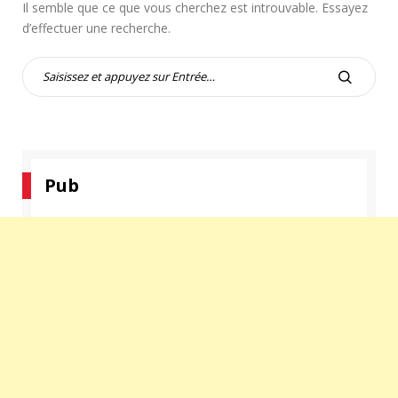
Il semble que ce que vous cherchez est introuvable. Essayez
d’effectuer une recherche.
R
e
R
c
E
h
C
e
H
r
E
c
Pub
R
h
C
e
H
p
E
o
R
u
r
: