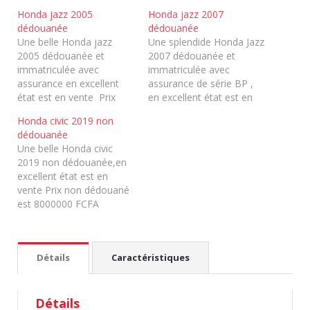
Honda jazz 2005
Honda jazz 2007
dédouanée
dédouanée
Une belle Honda jazz
Une splendide Honda Jazz
2005 dédouanée et
2007 dédouanée et
immatriculée avec
immatriculée avec
assurance en excellent
assurance de série BP ,
état est en vente Prix
en excellent état est en
dédouané est négociable
vente. Le prix dédouané
Honda civic 2019 non
est 2200000 FCFA
est 2700000 FCFA
dédouanée
Une belle Honda civic
2019 non dédouanée,en
excellent état est en
vente Prix non dédouané
est 8000000 FCFA
Détails
Caractéristiques
Détails